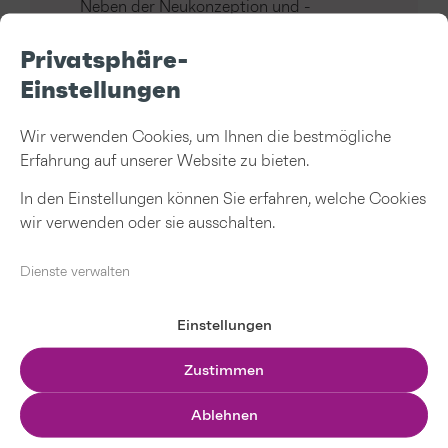
Neben der Neukonzeption und -
entwicklung der pädagogischen Kita-
Apps wurde auch der nahtlose
Privatsphäre-
Migrationsprozess des Altsystems für
Einstellungen
Bestandskunden begleitet.
Wir verwenden Cookies, um Ihnen die bestmögliche
Erfahrung auf unserer Website zu bieten.
In den Einstellungen können Sie erfahren, welche Cookies
wir verwenden oder sie ausschalten.
Dienste verwalten
Interdisziplinarität
Die Planung und Umsetzung erfolgte in
Einstellungen
enger interdisziplinärer
Zusammenarbeit zwischen Pädagogik,
Zustimmen
Konzeption, Design, Front- und
Backend-Entwicklung sowie
Ablehnen
Qualitätssicherung.