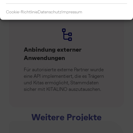
Cookie-Richtlinie
Datenschutz
Impressum
Anbindung externer
Anwendungen
Für autorisierte externe Partner wurde
eine API implementiert, die es Trägern
und Kitas ermöglicht, Stammdaten
sicher mit KITALINO auszutauschen.
Weitere Projekte