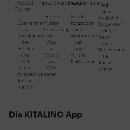
Product
Entwickler:innen
Designer:innen
auf
Owner
allen
Für die
Für die
möglichen
Übernehmen
Flutter
Konzeption
Endgeräten
die
Entwicklung
und
finden,
Koordination
der
Abstimmung
bevor
des
App
der
die
Projektes
auf
App
Nutzer:innen
und
Mobile
für alle
sie
sind
und
Plattformen.
finden
erste
Web.
können.
Ansprechpersonen
für den
Kunden.
Die KITALINO App