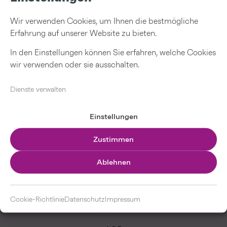
Wir verwenden Cookies, um Ihnen die bestmögliche
Erfahrung auf unserer Website zu bieten.
As part of a comprehensive redesign of the company’s
corporate identity, Hoyer commissioned us with a
In den Einstellungen können Sie erfahren, welche Cookies
corresponding app redesign. The color scheme was
wir verwenden oder sie ausschalten.
adjusted, new forms were introduced, and the basic
architecture was adapted to the latest standards to
Dienste verwalten
optimize the user experience.
Einstellungen
Zustimmen
Ablehnen
Cookie-Richtlinie
Datenschutz
Impressum
Impressum