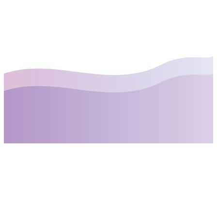
Privatsphäre-
Einstellungen
Wir verwenden Cookies, um Ihnen die bestmögliche
Erfahrung auf unserer Website zu bieten.
In den Einstellungen können Sie erfahren, welche Cookies
wir verwenden oder sie ausschalten.